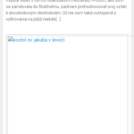
musíte vidieť v tomto holandskom mestečku? Potom, ako som
sa zamilovala do Štokholmu, začínam prehodnocovať svoj vzťah
k dovolenkovým destináciám. Už nie som taká roztopená z
vylihovania na pláži niekde[…]