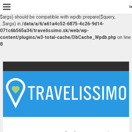
t
Warning
: Declaration of W3TC\DbCache_Wpdb::prepare($query,
$args) should be compatible with wpdb::prepare($query,
...$args) in
/data/a/6/a61a4c52-6875-4c26-9d14-
071c6b565a34/travelissimo.sk/web/wp-
content/plugins/w3-total-cache/DbCache_Wpdb.php
on line
8