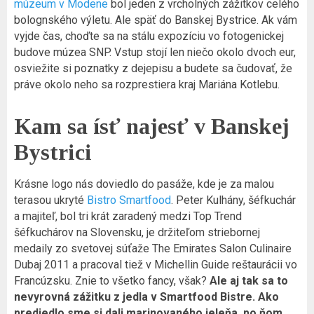
múzeum v Modene
bol jeden z vrcholných zážitkov celého
bolognského výletu. Ale späť do Banskej Bystrice. Ak vám
vyjde čas, choďte sa na stálu expozíciu vo fotogenickej
budove múzea SNP. Vstup stojí len niečo okolo dvoch eur,
osviežite si poznatky z dejepisu a budete sa čudovať, že
práve okolo neho sa rozprestiera kraj Mariána Kotlebu.
Kam sa ísť najesť v Banskej
Bystrici
Krásne logo nás doviedlo do pasáže, kde je za malou
terasou ukryté
Bistro Smartfood
. Peter Kulhány, šéfkuchár
a majiteľ, bol tri krát zaradený medzi Top Trend
šéfkuchárov na Slovensku, je držiteľom striebornej
medaily zo svetovej súťaže The Emirates Salon Culinaire
Dubaj 2011 a pracoval tiež v Michellin Guide reštaurácii vo
Francúzsku. Znie to všetko fancy, však?
Ale aj tak sa to
nevyrovná zážitku z jedla v Smartfood Bistre. Ako
predjedlo sme si dali marinovaného jeleňa, po ňom