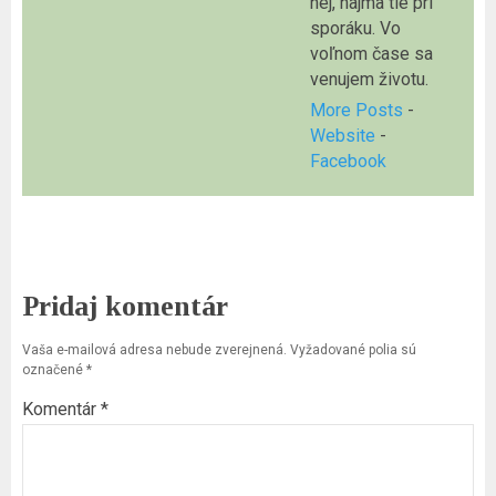
hej, najmä tie pri
sporáku. Vo
voľnom čase sa
venujem životu.
More Posts
-
Website
-
Facebook
Pridaj komentár
Vaša e-mailová adresa nebude zverejnená.
Vyžadované polia sú
označené
*
Komentár
*