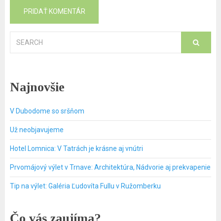
Search
for:
Najnovšie
V Dubodome so sršňom
Už neobjavujeme
Hotel Lomnica: V Tatrách je krásne aj vnútri
Prvomájový výlet v Trnave: Architektúra, Nádvorie aj prekvapenie
Tip na výlet: Galéria Ľudovíta Fullu v Ružomberku
Čo vás zaujíma?