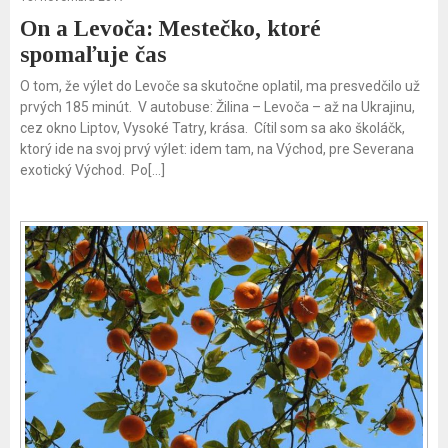
On a Levoča: Mestečko, ktoré
spomaľuje čas
O tom, že výlet do Levoče sa skutočne oplatil, ma presvedčilo už
prvých 185 minút. V autobuse: Žilina – Levoča – až na Ukrajinu,
cez okno Liptov, Vysoké Tatry, krása. Cítil som sa ako školáčk,
ktorý ide na svoj prvý výlet: idem tam, na Východ, pre Severana
exotický Východ. Po[…]