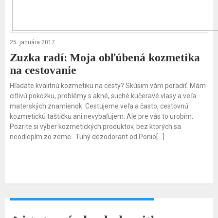
25. januára 2017
Zuzka radí: Moja obľúbená kozmetika
na cestovanie
Hľadáte kvalitnú kozmetiku na cesty? Skúsim vám poradiť. Mám
citlivú pokožku, problémy s akné, suché kučeravé vlasy a veľa
materských znamienok. Cestujeme veľa a často, cestovnú
kozmetickú taštičku ani nevybaľujem. Ale pre vás to urobím.
Pozrite si výber kozmetických produktov, bez ktorých sa
neodlepím zo zeme. Tuhý dezodorant od Ponio[…]