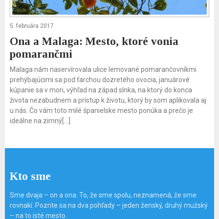
5. februára 2017
Ona a Malaga: Mesto, ktoré vonia
pomarančmi
Malaga nám naservírovala ulice lemované pomarančovníkmi
prehýbajúcimi sa pod ťarchou dozretého ovocia, januárové
kúpanie sa v mori, výhľad na západ slnka, na ktorý do konca
života nezabudnem a prístup k životu, ktorý by som aplikovala aj
u nás. Čo vám toto milé španielske mesto ponúka a prečo je
ideálne na zimný[…]
Kto sme
Sme dvaja – on a ona. To, že sme spolu, neznamená, že sme
rovnakí. Pozrite sa na dva pohľady – jeden ženský, druhý mužský
– na to isté mesto.