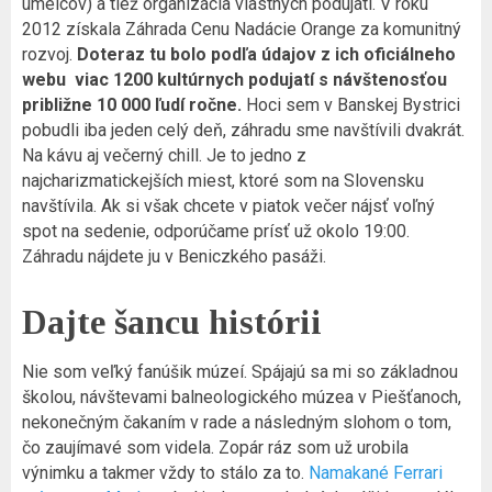
umelcov) a tiež organizácia vlastných podujatí. V roku
2012 získala Záhrada Cenu Nadácie Orange za komunitný
rozvoj.
Doteraz tu bolo podľa údajov z ich oficiálneho
webu viac 1200 kultúrnych podujatí s návštenosťou
približne 10 000 ľudí ročne.
Hoci sem v Banskej Bystrici
pobudli iba jeden celý deň, záhradu sme navštívili dvakrát.
Na kávu aj večerný chill. Je to jedno z
najcharizmatickejších miest, ktoré som na Slovensku
navštívila. Ak si však chcete v piatok večer nájsť voľný
spot na sedenie, odporúčame prísť už okolo 19:00.
Záhradu nájdete ju v Beniczkého pasáži.
Dajte šancu histórii
Nie som veľký fanúšik múzeí. Spájajú sa mi so základnou
školou, návštevami balneologického múzea v Piešťanoch,
nekonečným čakaním v rade a následným slohom o tom,
čo zaujímavé som videla. Zopár ráz som už urobila
výnimku a takmer vždy to stálo za to.
Namakané Ferrari