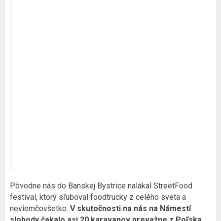
Pôvodne nás do Banskej Bystrice nalákal StreetFood
festival, ktorý sľuboval foodtrucky z celého sveta a
neviemčovšetko.
V skutočnosti na nás na Námestí
slobody čakalo asi 20 karavanov prevažne z Poľska,