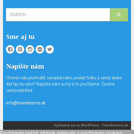
Search
for:
Sme aj tu
Napíšte nám
Chcete nás pochváliť, vynadať nám, poslať fotku z cesty alebo
dať tip na výlet? Napíšte nám a my si to prečítame. Čestné
cestovateľské.
info@travelissimo.sk
Vyžívame sa vo WordPress
- Travelissimo.sk
Používaním našich stránok súhlasíte s používaním cookies,