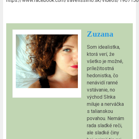
https://www.facebook.com/travelissimo.sk/videos/190715
Zuzana
Som idealistka,
ktorá verí, že
všetko je možné,
príležitostná
hedonistka, čo
nenávidí ranné
vstávanie, no
východ Slnka
miluje a nerváčka
s talianskou
povahou. Nemám
rada sladké reči,
ale sladké činy