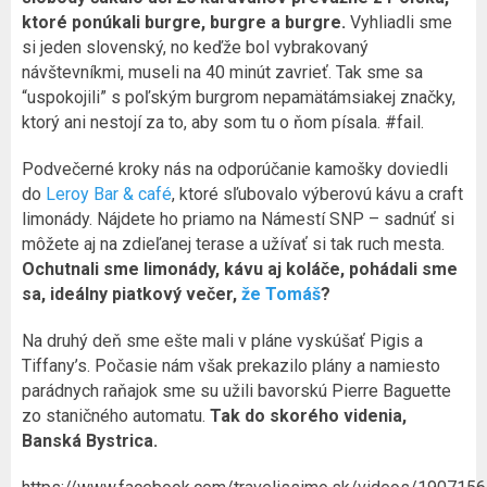
ktoré ponúkali burgre, burgre a burgre.
Vyhliadli sme
si jeden slovenský, no keďže bol vybrakovaný
návštevníkmi, museli na 40 minút zavrieť. Tak sme sa
“uspokojili” s poľským burgrom nepamätámsiakej značky,
ktorý ani nestojí za to, aby som tu o ňom písala. #fail.
Podvečerné kroky nás na odporúčanie kamošky doviedli
do
Leroy Bar & café
, ktoré sľubovalo výberovú kávu a craft
limonády. Nájdete ho priamo na Námestí SNP – sadnúť si
môžete aj na zdieľanej terase a užívať si tak ruch mesta.
Ochutnali sme limonády, kávu aj koláče, pohádali sme
sa, ideálny piatkový večer,
že Tomáš
?
Na druhý deň sme ešte mali v pláne vyskúšať Pigis a
Tiffany’s. Počasie nám však prekazilo plány a namiesto
parádnych raňajok sme su užili bavorskú Pierre Baguette
zo staničného automatu.
Tak do skorého videnia,
Banská Bystrica.