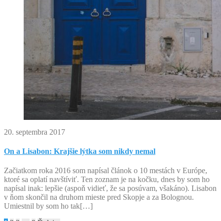
20. septembra 2017
On a Lisabon: Krajšie lýtka som nikdy nemal
Začiatkom roka 2016 som napísal článok o 10 mestách v Európe,
ktoré sa oplatí navštíviť. Ten zoznam je na kočku, dnes by som ho
napísal inak: lepšie (aspoň vidieť, že sa posúvam, všakáno). Lisabon
v ňom skončil na druhom mieste pred Skopje a za Bolognou.
Umiestnil by som ho tak[…]