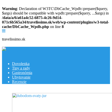
Warning
: Declaration of W3TC\DbCache_Wpdb::prepare($query,
$args) should be compatible with wpdb::prepare($query, ...$args) in
/data/a/6/a61a4c52-6875-4c26-9d14-
071c6b565a34/travelissimo.sk/web/wp-content/plugins/w3-total-
cache/DbCache_Wpdb.php
on line
8
travelissimo.sk
Dovolenka
Tipy a rady
Gastronómia
Ubytovanie
Recenzie