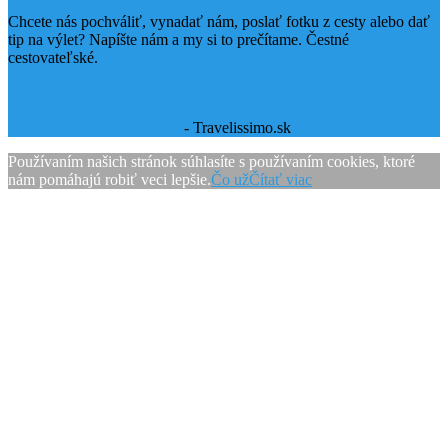
Chcete nás pochváliť, vynadať nám, poslať fotku z cesty alebo dať
tip na výlet? Napíšte nám a my si to prečítame. Čestné
cestovateľské.
info@travelissimo.sk
Vyžívame sa vo WordPress
- Travelissimo.sk
Používaním našich stránok súhlasíte s používaním cookies, ktoré
nám pomáhajú robiť veci lepšie.
Čo už
Čítať viac