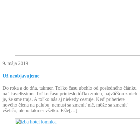
9. mája 2019
Už neobjavujeme
Do roka a do dňa, takmer. Toľko času ubehlo od posledného článku
na Travelissimo. Toľko času prinieslo tóľko zmien, najväčšou z nich
je, že sme traja. A toľko nás aj niekedy cestuje. Keď priberiete
nového člena na palubu, nemusí sa zmeniť nič, môže sa zmeniť
všeličo, alebo takmer všetko. Ešte[…]