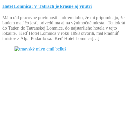
Hotel Lomnica: V Tatrách je krásne aj vnútri
Mám rád pracovné povinnosti – okrem toho, že mi pripomínajú, že
budem mať čo jesť, privedú ma aj na výnimočné miesta. Tentokrát
do Tatier, do Tatranskej Lomnice, do najstaršieho hotela v tejto
lokalite. Keď Hotel Lomnica v roku 1893 otvorili, mal kradnúť
turistov z Álp. Podarilo sa. Keď Hotel Lomnica[…]