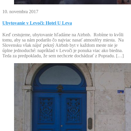
10. novembra 2017
Ubytovanie v Levoči: Hotel U Leva
Keď cestujeme, ubytovanie hľadáme na Airbnb. Robíme to kvôli
tomu, aby sa nám podarilo čo najviac nasať atmosféry miesta. Na
Slovensku však nájsť pekný Airbnb byt v každom meste nie je
úplne jednoduché: napríklad v Levoči je ponuka viac ako biedna.
Teda za predpokladu, že sem nechcete dochádzať z Popradu. […]