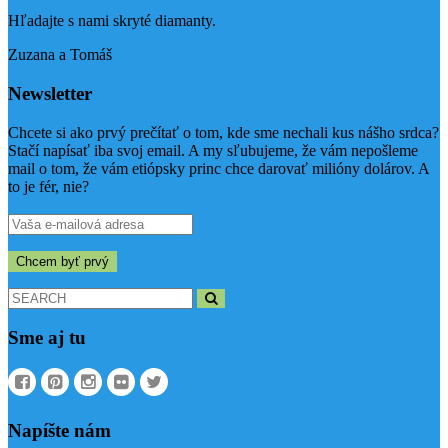
Hľadajte s nami skryté diamanty.
Zuzana a Tomáš
Newsletter
Chcete si ako prvý prečítať o tom, kde sme nechali kus nášho srdca?
Stačí napísať iba svoj email. A my sľubujeme, že vám nepošleme
mail o tom, že vám etiópsky princ chce darovať milióny dolárov. A
to je fér, nie?
Search
for:
Sme aj tu
Napíšte nám