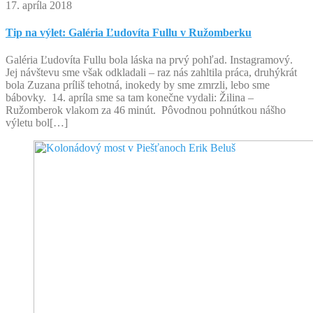
17. apríla 2018
Tip na výlet: Galéria Ľudovíta Fullu v Ružomberku
Galéria Ľudovíta Fullu bola láska na prvý pohľad. Instagramový.
Jej návštevu sme však odkladali – raz nás zahltila práca, druhýkrát
bola Zuzana príliš tehotná, inokedy by sme zmrzli, lebo sme
bábovky. 14. apríla sme sa tam konečne vydali: Žilina –
Ružomberok vlakom za 46 minút. Pôvodnou pohnútkou nášho
výletu bol[…]