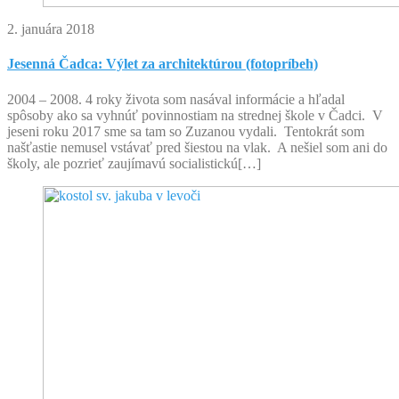
2. januára 2018
Jesenná Čadca: Výlet za architektúrou (fotopríbeh)
2004 – 2008. 4 roky života som nasával informácie a hľadal
spôsoby ako sa vyhnúť povinnostiam na strednej škole v Čadci. V
jeseni roku 2017 sme sa tam so Zuzanou vydali. Tentokrát som
našťastie nemusel vstávať pred šiestou na vlak. A nešiel som ani do
školy, ale pozrieť zaujímavú socialistickú[…]