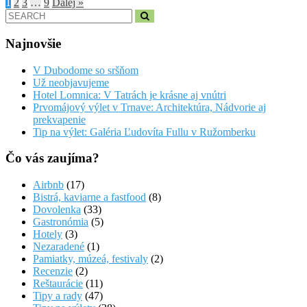
1
2
3
…
9
Ďalej »
Search
for:
Najnovšie
V Dubodome so sršňom
Už neobjavujeme
Hotel Lomnica: V Tatrách je krásne aj vnútri
Prvomájový výlet v Trnave: Architektúra, Nádvorie aj
prekvapenie
Tip na výlet: Galéria Ľudovíta Fullu v Ružomberku
Čo vás zaujíma?
Airbnb
(17)
Bistrá, kaviarne a fastfood
(8)
Dovolenka
(33)
Gastronómia
(5)
Hotely
(3)
Nezaradené
(1)
Pamiatky, múzeá, festivaly
(2)
Recenzie
(2)
Reštaurácie
(11)
Tipy a rady
(47)