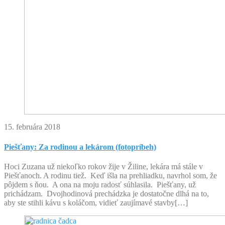
15. februára 2018
Piešťany: Za rodinou a lekárom (fotopríbeh)
Hoci Zuzana už niekoľko rokov žije v Žiline, lekára má stále v
Piešťanoch. A rodinu tiež. Keď išla na prehliadku, navrhol som, že
pôjdem s ňou. A ona na moju radosť súhlasila. Piešťany, už
prichádzam. Dvojhodinová prechádzka je dostatočne dlhá na to,
aby ste stihli kávu s koláčom, vidieť zaujímavé stavby[…]