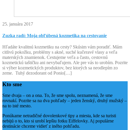
25. januára 2017
Zuzka radí: Moja obľúbená kozmetika na cestovanie
Hľadáte kvalitnú kozmetiku na cesty? Skúsim vám poradiť. Mám
citlivú pokožku, problémy s akné, suché kučeravé vlasy a veľa
materských znamienok. Cestujeme veľa a často, cestovnú
kozmetickú taštičku ani nevybaľujem. Ale pre vás to urobím. Pozrite
si výber kozmetických produktov, bez ktorých sa neodlepím zo
zeme. Tuhý dezodorant od Ponio[…]
Kto sme
Sme dvaja – on a ona. To, že sme spolu, neznamená, že sme
rovnakí. Pozrite sa na dva pohľady – jeden ženský, druhý mužský –
na to isté mesto.
Ponúkame netradičné dovolenkové tipy a miesta, kde sa turisti
nebijú o to, kto si urobí lepšiu fotku Eiffelovky. Aj populárne
destinácie chceme vidieť z iného pohľadu.