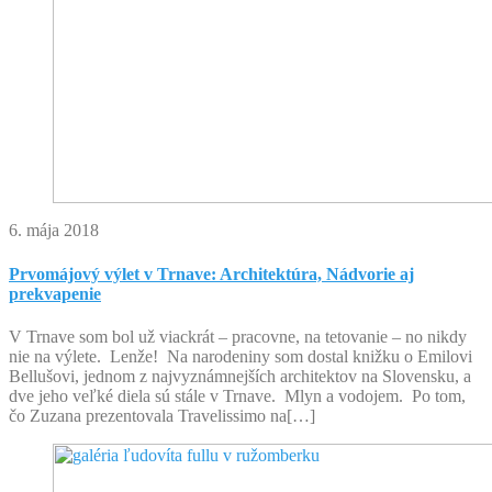
6. mája 2018
Prvomájový výlet v Trnave: Architektúra, Nádvorie aj
prekvapenie
V Trnave som bol už viackrát – pracovne, na tetovanie – no nikdy
nie na výlete. Lenže! Na narodeniny som dostal knižku o Emilovi
Bellušovi, jednom z najvyznámnejších architektov na Slovensku, a
dve jeho veľké diela sú stále v Trnave. Mlyn a vodojem. Po tom,
čo Zuzana prezentovala Travelissimo na[…]