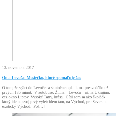
13. novembra 2017
On a Levoča: Mestečko, ktoré spomaľuje čas
O tom, že výlet do Levoče sa skutočne oplatil, ma presvedčilo už
prvých 185 minút. V autobuse: Žilina – Levoča – až na Ukrajinu,
cez okno Liptov, Vysoké Tatry, krása. Cítil som sa ako školáčk,
ktorý ide na svoj prvý výlet: idem tam, na Východ, pre Severana
exotický Východ. Po[…]