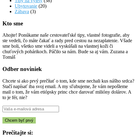
Tipy na výlety
(38)
Ubytovanie
(20)
Zábava
(3)
Kto sme
Ahojte! Ponúkame naše cestovateľské tipy, vlastné fotografie, aby
ste vedeli, čo máte čakať a rady pred cestou na nezaplatenie. Všade
sme boli, všetko sme videli a vyskúšali na vlastnej koži či
chuťových pohárikoch. Páčilo sa nám. Bude sa aj vám. Zuzana a
Tomáš
Odber noviniek
Chcete si ako prvý prečítať o tom, kde sme nechali kus nášho srdca?
Stačí napísať iba svoj email. A my sľubujeme, že vám nepošleme
mail o tom, že vám etiópsky princ chce darovať milióny dolárov. A
to je fér, nie?
Prečítajte si: